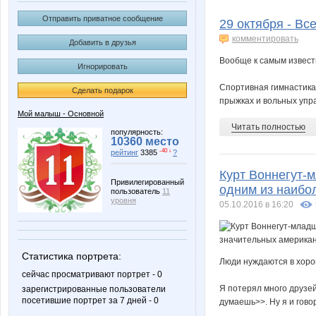
Mora
Natusik
Отправить приватное сообщение
29 октября - Вс
комментировать
Добавить в друзья
Вообще к самым извест
Игнорировать
VerukSa
ZdravPu
Спортивная гимнастика 
Сделать подарок
прыжках и вольных упра
Мой малыш - Основной
Читать полностью
enotVK
evk77
популярность:
10360 место
-40 ↓
рейтинг
3385
?
Курт Воннегут-м
Привилегированный
одним из наибо
пользователь
11
persikOFF
stauri
уровня
05.10.2016 в 16:20
Статистика портрета:
Маковая
Мыш
Люди нуждаются в хоро
сейчас просматривают портрет - 0
Я потерял много друзей
зарегистрированные пользователи
посетившие портрет за 7 дней - 0
думаешь>>. Ну я и гово