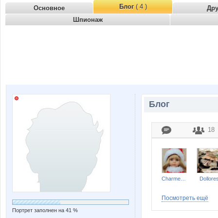
Блог
( 4 )
Основное
Др
Шпионаж
Блог
18
Charmed Lady
Dollore
Посмотреть ещё
Портрет заполнен на 41 %